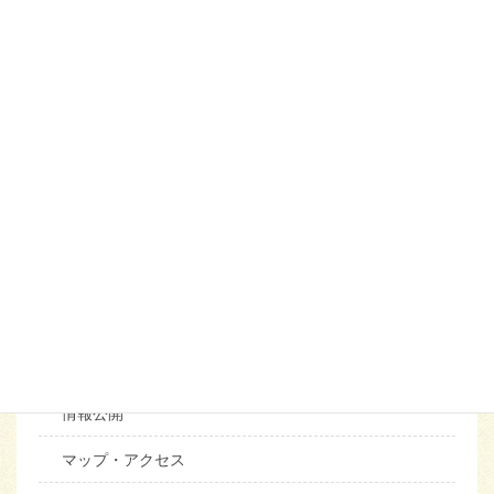
メニュー
松和園の案内
理念・メッセージ
概要・沿革～松和園の歩み～
施設の案内
併設施設
福利厚生
苦情相談
情報公開
マップ・アクセス