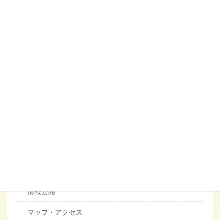
お気軽にお問い合わせください。
メニュー
松和園の案内
理念・メッセージ
概要・沿革～松和園の歩み～
施設の案内
併設施設
福利厚生
苦情相談
情報公開
マップ・アクセス